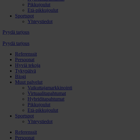
Pikkujoulut
Etä-pikkujoulut
Sportspot
Yhteystiedot
Pyydä tarjous
Pyydä tarjous
Referenssit
Persoonat
Hyviä tekoja
Tykypäivä
Blogi
Muut palvelut
Vaikuttajamarkkinointi
Virtuaalitapahtumat
Hybriditapahtumat
Pikkujoulut
Etä-pikkujoulut
Sportspot
Yhteystiedot
Referenssit
Persoonat