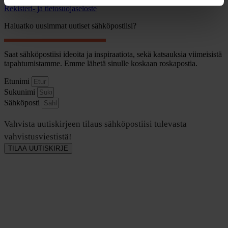
Rekisteri- ja tietosuojaseloste
Haluatko uusimmat uutiset sähköpostiisi?
Saat sähköpostiisi ideoita ja inspiraatiota, sekä katsauksia viimeisistä
tapahtumistamme. Emme lähetä sinulle koskaan roskapostia.
Etunimi
Sukunimi
Sähköposti
Vahvista uutiskirjeen tilaus sähköpostiisi tulevasta
vahvistusviestistä!
TILAA UUTISKIRJE