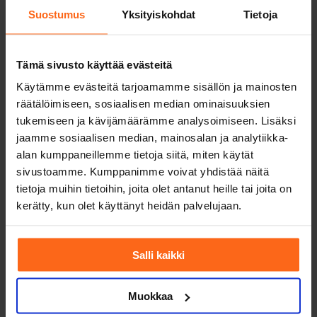
Sportspotin tarina
Suostumus
Yksityiskohdat
Tietoja
Tyrmäys taltioitiin videolle. Yksi napakka yläkoukku Amin ”Idi”
Asikaisen kädestä ja ystäväni oli kanveesissa. Ihmiset ympärillä
huusivat. […]
Tämä sivusto käyttää evästeitä
Lue lisää
Käytämme evästeitä tarjoamamme sisällön ja mainosten
Idea
matka
Sportspot
tarina
tiimi
tyky-päivä
virkistyspäivä
räätälöimiseen, sosiaalisen median ominaisuuksien
Suosituimmat kirjoitukset
tukemiseen ja kävijämäärämme analysoimiseen. Lisäksi
jaamme sosiaalisen median, mainosalan ja analytiikka-
alan kumppaneillemme tietoja siitä, miten käytät
sivustoamme. Kumppanimme voivat yhdistää näitä
Palvelut
tietoja muihin tietoihin, joita olet antanut heille tai joita on
Persoonat
kerätty, kun olet käyttänyt heidän palvelujaan.
Sportspot
Salli kaikki
Facebook-f
Instagram
Twitter
Youtube
© 2025 Sportspot. Kaikki oikeudet pidätetään.
Muokkaa
Evästeet