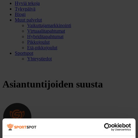
Hyviä tekoja
Tykypäivä
Blogi
Muut palvelut
Vaikuttajamarkkinointi
Virtuaalitapahtumat
Hybriditapahtumat
Pikkujoulut
Etä-pikkujoulut
Sportspot
Yhteystiedot
Asiantuntijoiden suusta