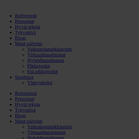
Referenssit
Persoonat
Hyviä tekoja
Tykypäivä
Blogi
Muut palvelut
Vaikuttajamarkkinointi
Virtuaalitapahtumat
Hybriditapahtumat
Pikkujoulut
Etä-pikkujoulut
Sportspot
Yhteystiedot
Referenssit
Persoonat
Hyviä tekoja
Tykypäivä
Blogi
Muut palvelut
Vaikuttajamarkkinointi
Virtuaalitapahtumat
Hybriditapahtumat