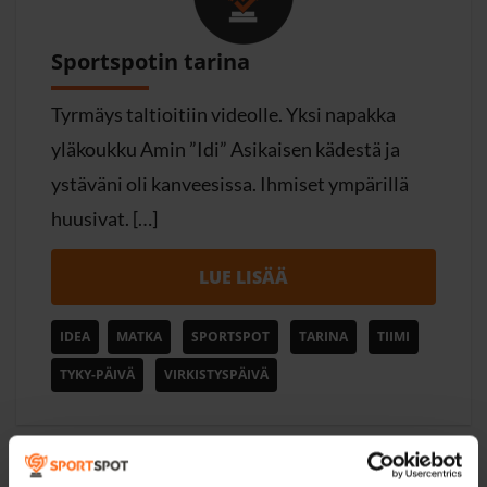
Sportspotin tarina
Tyrmäys taltioitiin videolle. Yksi napakka
yläkoukku Amin ”Idi” Asikaisen kädestä ja
ystäväni oli kanveesissa. Ihmiset ympärillä
huusivat. […]
LUE LISÄÄ
IDEA
MATKA
SPORTSPOT
TARINA
TIIMI
TYKY-PÄIVÄ
VIRKISTYSPÄIVÄ