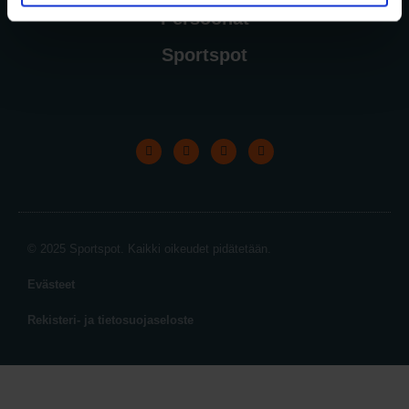
Persoonat
Sportspot
© 2025 Sportspot. Kaikki oikeudet pidätetään.
Evästeet
Rekisteri- ja tietosuojaseloste