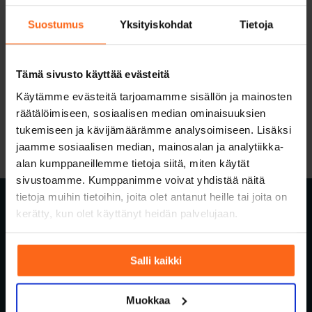
Suostumus
Yksityiskohdat
Tietoja
SUOSITUIMMAT KIRJOITUKSET
Tämä sivusto käyttää evästeitä
Käytämme evästeitä tarjoamamme sisällön ja mainosten
räätälöimiseen, sosiaalisen median ominaisuuksien
tukemiseen ja kävijämäärämme analysoimiseen. Lisäksi
jaamme sosiaalisen median, mainosalan ja analytiikka-
alan kumppaneillemme tietoja siitä, miten käytät
sivustoamme. Kumppanimme voivat yhdistää näitä
tietoja muihin tietoihin, joita olet antanut heille tai joita on
kerätty, kun olet käyttänyt heidän palvelujaan.
Salli kaikki
Palvelut
Muokkaa