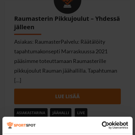
Raumasterin Pikkujoulut – Yhdessä
jälleen
Asiakas: RaumasterPalvelu: Räätälöity
tapahtumakonsepti Marraskuussa 2021
pääsimme toteuttamaan Raumasterille
pikkujoulut Rauman jäähallilla. Tapahtuman
[…]
LUE LISÄÄ
ASIAKASTARINA
JÄÄHALLI
LIVE
PIKKUJOULUT
RAUMA
RAUMASTER
SPORTSPOT
TAPAHTUMA
YHDESSÄ JÄLLEEN