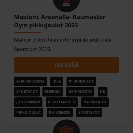
Masterit Areenalla- Raumaster
Oy:n pikkujoulut 2023
Näin järjestyi Raumasterin pikkujoulut ála
Sporstpot 2023.
LUE LISÄÄ
ASIAKASTARINA
IDEA
PIKKUJOULUT
SPORTSPOT
ENERGIA
HENKILÖSTÖ
HR
JOHTAMINEN
KEHITTÄMINEN
MOTIVAATIO
PIKKUJOULUT
REFERENSSI
SPORTSPOT