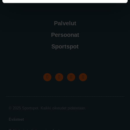
Palvelut
Persoonat
Sportspot
© 2025 Sportspot. Kaikki oikeudet pidätetään.
Evästeet