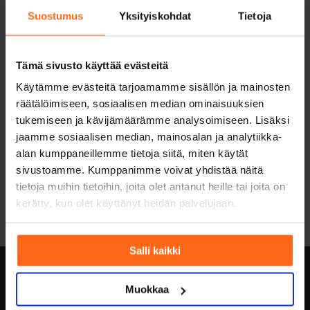
Suostumus
Yksityiskohdat
Tietoja
Tämä sivusto käyttää evästeitä
Käytämme evästeitä tarjoamamme sisällön ja mainosten
SUOSITUIMMAT KIRJOITUKSET
räätälöimiseen, sosiaalisen median ominaisuuksien
tukemiseen ja kävijämäärämme analysoimiseen. Lisäksi
jaamme sosiaalisen median, mainosalan ja analytiikka-
alan kumppaneillemme tietoja siitä, miten käytät
sivustoamme. Kumppanimme voivat yhdistää näitä
tietoja muihin tietoihin, joita olet antanut heille tai joita on
kerätty, kun olet käyttänyt heidän palvelujaan.
Salli kaikki
Muokkaa