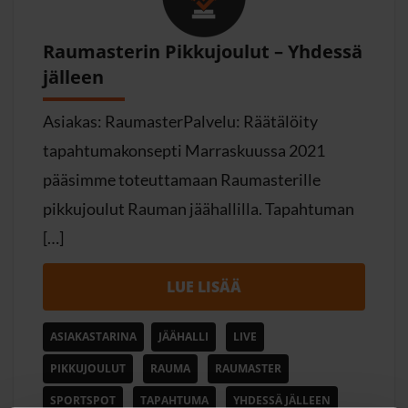
Raumasterin Pikkujoulut – Yhdessä
jälleen
Asiakas: RaumasterPalvelu: Räätälöity
tapahtumakonsepti Marraskuussa 2021
pääsimme toteuttamaan Raumasterille
pikkujoulut Rauman jäähallilla. Tapahtuman
[…]
LUE LISÄÄ
ASIAKASTARINA
JÄÄHALLI
LIVE
PIKKUJOULUT
RAUMA
RAUMASTER
SPORTSPOT
TAPAHTUMA
YHDESSÄ JÄLLEEN