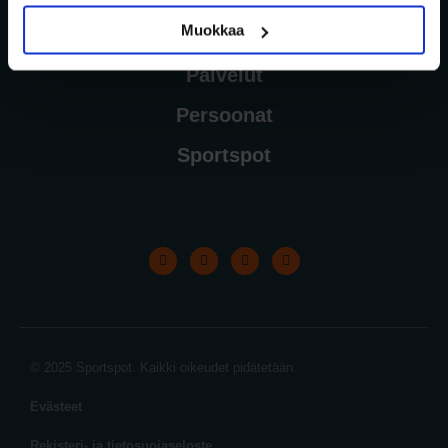
Muokkaa
Palvelut
Persoonat
Sportspot
© 2025 Sportspot. Kaikki oikeudet pidätetään.
Evästeet
Rekisteri- ja tietosuojaseloste