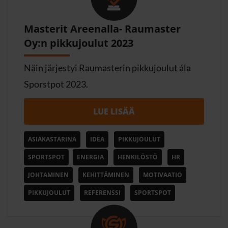
Masterit Areenalla- Raumaster
Oy:n pikkujoulut 2023
Näin järjestyi Raumasterin pikkujoulut ála
Sporstpot 2023.
LUE LISÄÄ
ASIAKASTARINA
IDEA
PIKKUJOULUT
SPORTSPOT
ENERGIA
HENKILÖSTÖ
HR
JOHTAMINEN
KEHITTÄMINEN
MOTIVAATIO
PIKKUJOULUT
REFERENSSI
SPORTSPOT