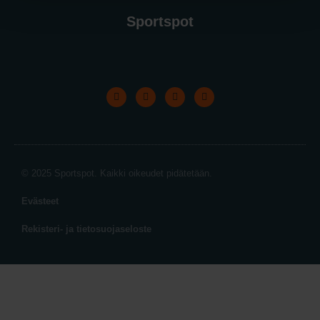
Sportspot
© 2025 Sportspot. Kaikki oikeudet pidätetään.
Evästeet
Rekisteri- ja tietosuojaseloste