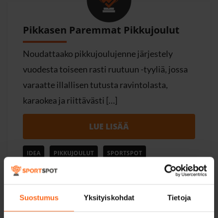
Pikkasen Paremmat Pikkujoulut
Noudattaako pikkujoulujenne järjestely
vuodesta toiseen rasti ruutuun -tyyliä, jossa
varaatte illallisen tutusta ravintolasta,
karaokea ja riittävästi […]
LUE LISÄÄ
IDEA
PIKKUJOULUT
SPORTSPOT
Suostumus
Yksityiskohdat
Tietoja