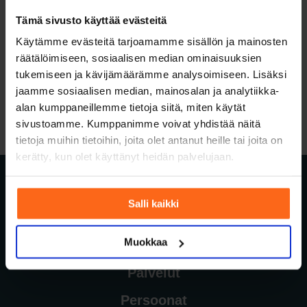
SUOSITUIMMAT KIRJOITUKSET
Tämä sivusto käyttää evästeitä
Käytämme evästeitä tarjoamamme sisällön ja mainosten
räätälöimiseen, sosiaalisen median ominaisuuksien
tukemiseen ja kävijämäärämme analysoimiseen. Lisäksi
jaamme sosiaalisen median, mainosalan ja analytiikka-
alan kumppaneillemme tietoja siitä, miten käytät
sivustoamme. Kumppanimme voivat yhdistää näitä
tietoja muihin tietoihin, joita olet antanut heille tai joita on
kerätty, kun olet käyttänyt heidän palvelujaan.
Salli kaikki
Muokkaa
Palvelut
Persoonat