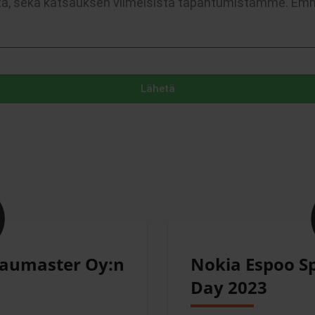
tiota, sekä katsauksen viimeisistä tapahtumistamme. Emm
Lähetä
Raumaster Oy:n
Nokia Espoo Sp
Day 2023