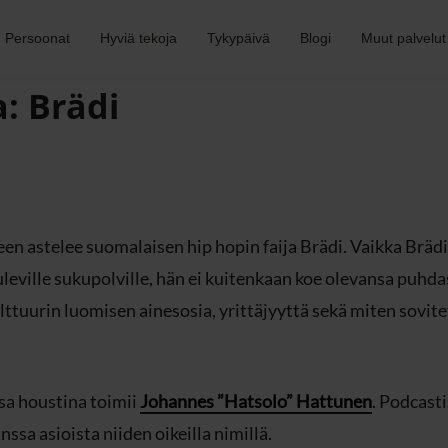
Persoonat
Hyviä tekoja
Tykypäivä
Blogi
Muut palvelut
: Brädi
reen astelee suomalaisen hip hopin faija Brädi. Vaikka Bräd
uleville sukupolville, hän ei kuitenkaan koe olevansa puhda
tuurin luomisen ainesosia, yrittäjyyttä sekä miten sovite
sa houstina toimii
Johannes ”Hatsolo” Hattunen
. Podcast
sa asioista niiden oikeilla nimillä.