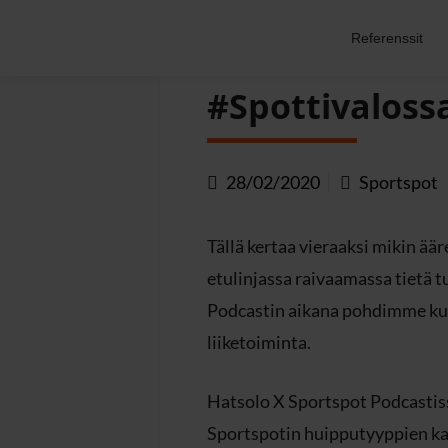
Referenssit
Takaisin
#Spottivalossa
28/02/2020
Sportspot
Tällä kertaa vieraaksi mikin ää
etulinjassa raivaamassa tietä t
Podcastin aikana pohdimme kult
liiketoiminta.
Hatsolo X Sportspot Podcastis
Sportspotin huipputyyppien kans