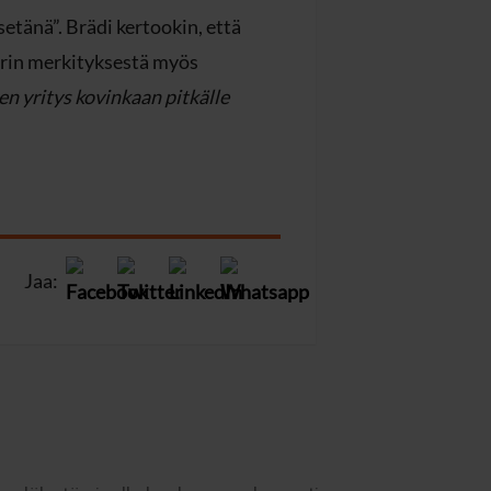
etänä”. Brädi kertookin, että
urin merkityksestä myös
en yritys kovinkaan pitkälle
Jaa: