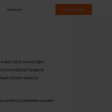
Sportspot
Pyydä tarjous
i onkin ollut suomiräpin
sta heittäytyjä tyyppiä.
taan yhteen taide ja
issa Hatsolo juttelee muiden