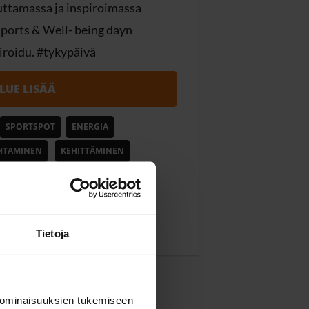
uttamassa ja inspiroimassa
ports & Well- being dayn
piroidu. #tykypäivä
LUE LISÄÄ
SPORTSPOT
ENERGIA
HTAMINEN
KEHITTÄMINEN
I
SPORTSPOT
TAVOITE
HELSINGISSÄ
TYHYPÄIVÄ
INTI
Tietoja
 ominaisuuksien tukemiseen