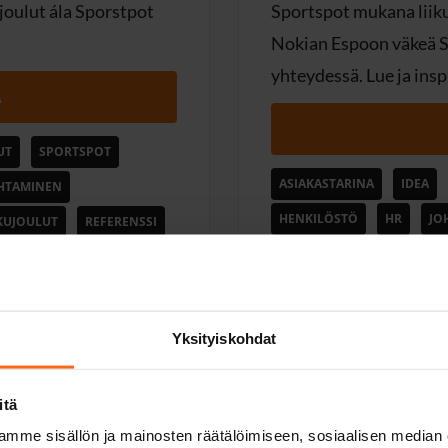
joulut ála Sporstpot
Sportspot mukana liik
Nokian Espoon väkeä S
yhteydessä. Lue ja ins
Ä
UT
SPORTSPOT
ASIAKASTARINA
IDEA
HTAMINEN
HENKILÖSTÖ
HR
JO
KUJOULUT
REFERENSSI
MOTIVAATIO
REFERENSS
TIIMIPÄIVÄ
TIIMIPÄIVÄ 
TYKYPÄIVÄ
TYÖHYVINVO
Yksityiskohdat
itä
mme sisällön ja mainosten räätälöimiseen, sosiaalisen median