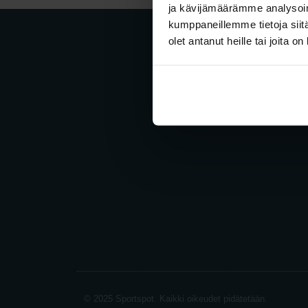
ja kävijämäärämme analysoim
kumppaneillemme tietoja siitä
olet antanut heille tai joita o
© 2025 Sportspot. Kaikki oikeudet pidätetään.