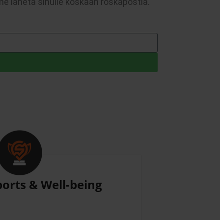
e lähetä sinulle koskaan roskapostia.
orts & Well-being