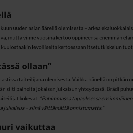
llä
lkuun uuden asian äärellä olemisesta – arkea ekaluokkalais
iva, mutta viime vuosina kertoo oppineensa enemmän elämä
kuulostaakin levolliselta kertoessaan itsetutkiskelun tuot
tässä ollaan”
astissa taiteilijana olemisesta. Vaikka hänellä on pitkän 
hän silti paineita jokaisen julkaisun yhteydessä. Brädi puhu
iteilijat kokevat.
“Pahimmassa tapauksessa ensimmäinen jul
ta julkaisua – siinä välttämättä onnistumatta.”
uri vaikuttaa