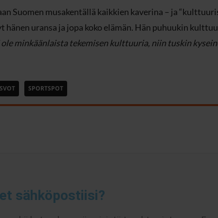
an Suomen musakentällä kaikkien kaverina – ja “kulttuuris
yt hänen uransa ja jopa koko elämän. Hän puhuukin kulttu
i ole minkäänlaista tekemisen kulttuuria, niin tuskin kysein
SVOT
SPORTSPOT
et sähköpostiisi?