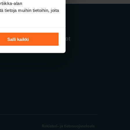
tiikka-alan
ietoja muihin tietoihin, joita
Sportspot
Salli kaikki
Rekisteri- ja tietosuojaseloste