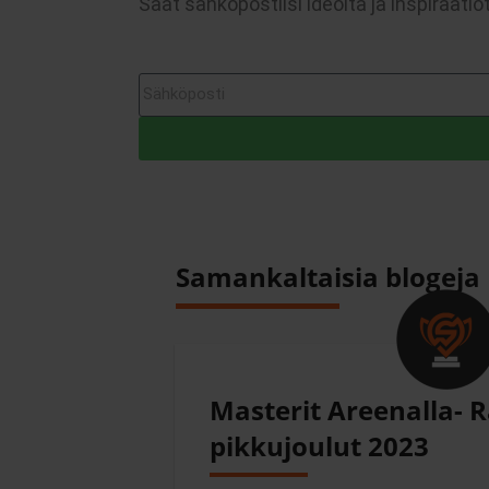
Saat sähköpostiisi ideoita ja inspiraa
Samankaltaisia blogeja
Masterit Areenalla- 
pikkujoulut 2023