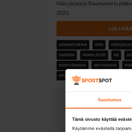
Näin järjestyi Raumasterin pikku
2023.
LUE LISÄ
ASIAKASTARINA
IDEA
PIKKUJOUL
ENERGIA
HENKILÖSTÖ
HR
JO
KEHITTÄMINEN
MOTIVAATIO
PIK
SPORTSPOT
Suostumus
Tämä sivusto käyttää eväste
Käytämme evästeitä tarjoama