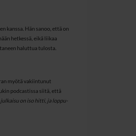
en kanssa. Hän sanoo, että on
än hetkessä, eikä liikaa
taneen haluttua tulosta.
uran myötä vakiintunut
ukin podcastissa siitä, että
kaisu on iso hitti, ja loppu-