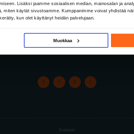
iseen. Lisäksi jaamme sosiaalisen median, mainosalan ja analy
, miten käytät sivustoamme. Kumppanimme voivat yhdistää näitä t
n kerätty, kun olet käyttänyt heidän palvelujaan.
Palvelut
Persoonat
Muokkaa
Evästeet