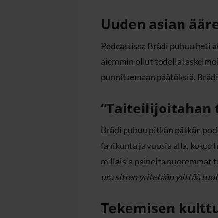
Uuden asian ääre
Podcastissa Brädi puhuu heti a
aiemmin ollut todella laskelmo
punnitsemaan päätöksiä. Brädi 
“Taiteilijoitahan 
Brädi puhuu pitkän pätkän podc
fanikunta ja vuosia alla, kokee 
millaisia paineita nuoremmat ta
ura sitten yritetään ylittää tuo
Tekemisen kulttu