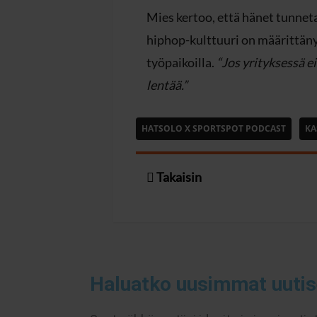
Mies kertoo, että hänet tunneta
hiphop-kulttuuri on määrittän
työpaikoilla.
“Jos yrityksessä e
lentää.”
HATSOLO X SPORTSPOT PODCAST
KA
Takaisin
Haluatko uusimmat uutis