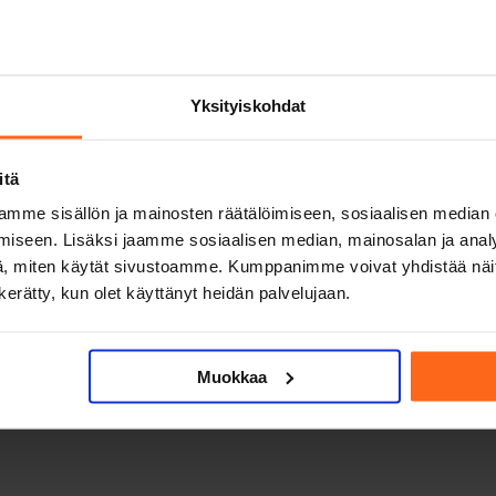
Evästeet
Yksityiskohdat
itä
mme sisällön ja mainosten räätälöimiseen, sosiaalisen median
iseen. Lisäksi jaamme sosiaalisen median, mainosalan ja analy
, miten käytät sivustoamme. Kumppanimme voivat yhdistää näitä t
n kerätty, kun olet käyttänyt heidän palvelujaan.
Muokkaa