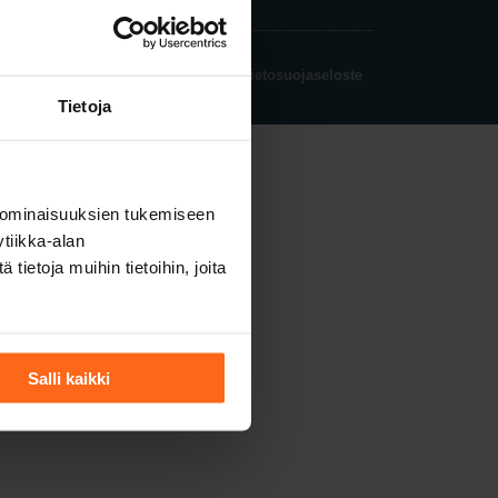
Rekisteri- ja tietosuojaseloste
Tietoja
 ominaisuuksien tukemiseen
tiikka-alan
ietoja muihin tietoihin, joita
Salli kaikki