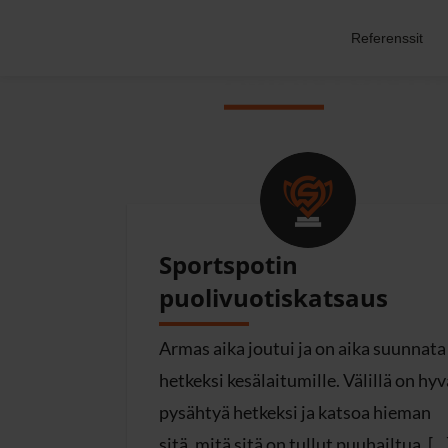
Referenssit
ASIANTUNTI
Sportspotin
puolivuotiskatsaus
Armas aika joutui ja on aika suunnata
hetkeksi kesälaitumille. Välillä on hyv
pysähtyä hetkeksi ja katsoa hieman
sitä, mitä sitä on tullut puuhailtua. […