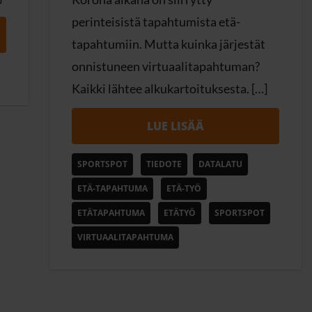
perinteisistä tapahtumista etä-
tapahtumiin. Mutta kuinka järjestät
onnistuneen virtuaalitapahtuman?
Kaikki lähtee alkukartoituksesta. […]
LUE LISÄÄ
SPORTSPOT
TIEDOTE
DATALATU
ETÄ-TAPAHTUMA
ETÄ-TYÖ
ETÄTAPAHTUMA
ETÄTYÖ
SPORTSPOT
VIRTUAALITAPAHTUMA