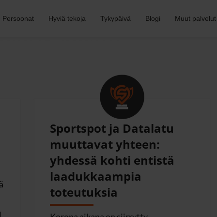
Persoonat
Hyviä tekoja
Tykypäivä
Blogi
Muut palvelut
JOIDEN SUUSTA
Sportspot ja Datalatu
muuttavat yhteen:
yhdessä kohti entistä
laadukkaampia
ä
toteutuksia
]
Korona aikana on siirrytty