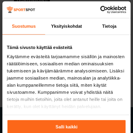
TYÖHYVINVOINTI
Suostumus
Yksityiskohdat
Tietoja
SUOSITUIMMAT KIRJOITUKSET
Tämä sivusto käyttää evästeitä
Käytämme evästeitä tarjoamamme sisällön ja mainosten
räätälöimiseen, sosiaalisen median ominaisuuksien
tukemiseen ja kävijämäärämme analysoimiseen. Lisäksi
jaamme sosiaalisen median, mainosalan ja analytiikka-
alan kumppaneillemme tietoja siitä, miten käytät
sivustoamme. Kumppanimme voivat yhdistää näitä
tietoja muihin tietoihin, joita olet antanut heille tai joita on
kerätty, kun olet käyttänyt heidän palvelujaan.
Salli kaikki