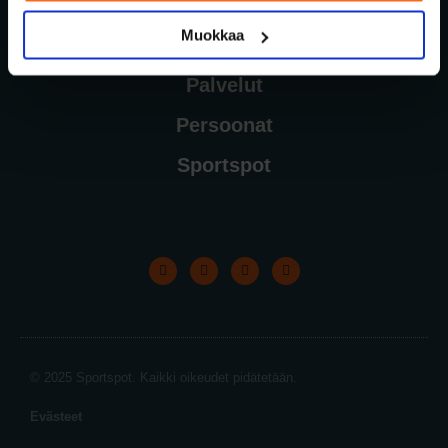
Muokkaa
Palvelut
Persoonat
Sportspot
© 2025 Sportspot. Kaikki oikeudet pidätetään.
Evästeet