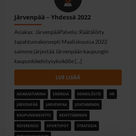
Järvenpää – Yhdessä 2022
Asiakas: JärvenpääPalvelu: Räätälöity
tapahtumakonsepti Maaliskuussa 2022
saimme järjestää Järvenpään kaupungin
kaupunkikehitysyksikölle […]
LUE LISÄÄ
ASIAKASTARINA
ENERGIA
HENKILÖSTÖ
HR
JÄRVENPÄÄ
JARVENPAA
JOHTAMINEN
KAUPUNKIKEHITYS
KEHITTÄMINEN
REFERENSSI
SPORTSPOT
STRATEGIA